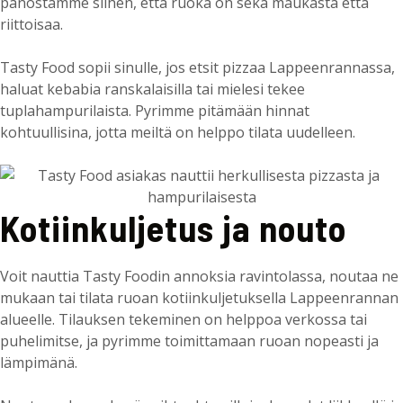
panostamme siihen, että ruoka on sekä maukasta että
riittoisaa.
Tasty Food sopii sinulle, jos etsit pizzaa Lappeenrannassa,
haluat kebabia ranskalaisilla tai mielesi tekee
tuplahampurilaista. Pyrimme pitämään hinnat
kohtuullisina, jotta meiltä on helppo tilata uudelleen.
Kotiinkuljetus ja nouto
Voit nauttia Tasty Foodin annoksia ravintolassa, noutaa ne
mukaan tai tilata ruoan kotiinkuljetuksella Lappeenrannan
alueelle. Tilauksen tekeminen on helppoa verkossa tai
puhelimitse, ja pyrimme toimittamaan ruoan nopeasti ja
lämpimänä.