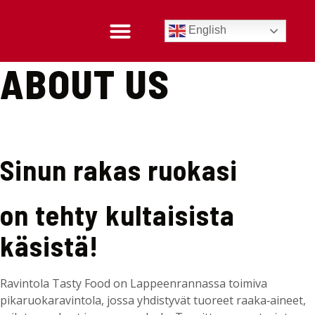
English
TIETOJA MEISTÄ
SIJAINTI & YHTEYSTIEDOT
ABOUT US
Sinun rakas ruokasi
on tehty kultaisista
käsistä!
Ravintola Tasty Food on Lappeenrannassa toimiva
pikaruokaravintola, jossa yhdistyvät tuoreet raaka‑aineet,