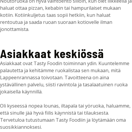
Noutoruoka on hyvä vaihtoehto silloin, kun olet liikkeellä ja
haluat ottaa pizzan, kebabin tai hampurilaiset mukaan
kotiin. Kotiinkuljetus taas sopii hetkiin, kun haluat
rentoutua ja saada ruoan suoraan kotiovelle ilman
jonottamista.
Asiakkaat keskiössä
Asiakkaat ovat Tasty Foodin toiminnan ydin. Kuuntelemme
palautetta ja kehitämme ruokalistaa sen mukaan, mitä
Lappeenrannassa toivotaan. Tavoitteena on aina
ystävällinen palvelu, siisti ravintola ja tasalaatuinen ruoka
jokaisella käynnillä.
Oli kyseessä nopea lounas, iltapala tai yöruoka, haluamme,
että sinulle jää hyvä fiilis käynnistä tai tilauksesta.
Tervetuloa tutustumaan Tasty Foodiin ja löytämään oma
suosikkiannoksesi.